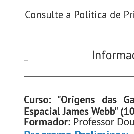
Consulte a Política de P
Infor
_
__________________________
Curso: "Origens das G
Espacial James Webb" (10
Formador:
Professor Do