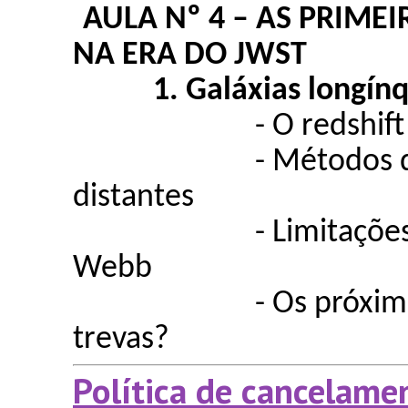
AULA Nº 4 – AS PRIME
NA ERA DO JWST
1. Galáxias longín
- O redshift
- Métodos de dete
distantes
- Limitações obser
Webb
- Os próximos anos
trevas?
Política de cancelame