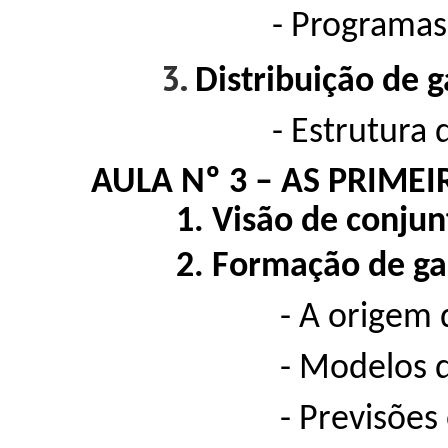
- Programas de sín
3.
Distribuição de 
- Estrutura de la
AULA Nº 3 – AS PRIME
1. Visão de conjun
2. Formação de ga
- A origem das orig
- Modelos de form
- Previsões e d