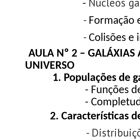
Núcleos ga
-
-
Formação e
-
Colisões e 
AULA Nº 2 – GALÁXIAS
UNIVERSO
1.
Populações de g
-
Funções d
- Completude de
2. Características de
- Distribuições es