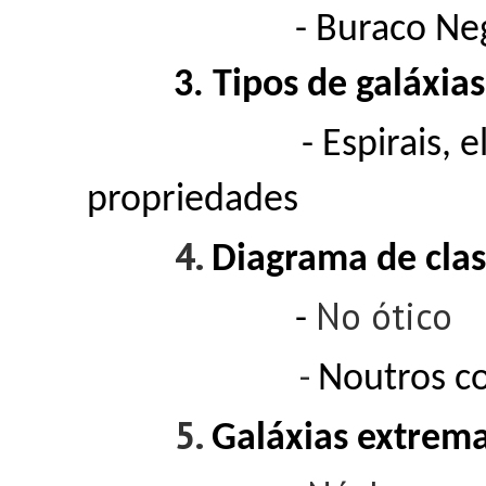
- Buraco Negro 
3. Tipos de galáxia
-
Espirais, e
propriedades
4.
Diagrama de clas
No ótico
-
-
Noutros c
5.
Galáxias extrem