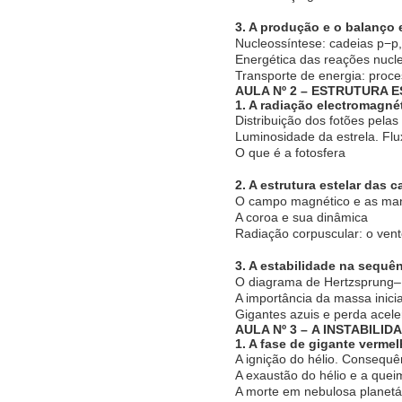
3. A produção e o balanço 
Nucleossíntese: cadeias p−p
Energética das reações nucl
Transporte de energia: proce
AULA Nº 2 – ESTRUTURA 
1. A radiação electromagné
Distribuição dos fotões pelas
Luminosidade da estrela. Fl
O que é a fotosfera
2. A estrutura estelar das
O campo magnético e as ma
A coroa e sua dinâmica
Radiação corpuscular: o vent
3. A estabilidade na sequên
O diagrama de Hertzsprung–
A importância da massa inicia
Gigantes azuis e perda acel
AULA Nº 3 – A INSTABILI
1. A fase de gigante verme
A ignição do hélio. Consequê
A exaustão do hélio e a que
A morte em nebulosa planetá