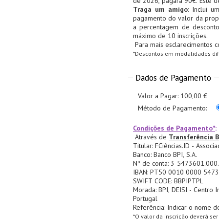
de 2026, pagará 90€. Este de
Traga um amigo
: Inclui 
pagamento do valor da propin
a percentagem de desconto 
máximo de 10 inscrições.
Para mais esclarecimentos c
*Descontos em modalidades dif
Dados de Pagamento
Valor a Pagar:
100,00 €
Método de Pagamento:
Condições de Pagamento*
:
Através de
Transferência B
Titular: FCiências.ID - Asso
Banco: Banco BPI, S.A.
Nº de conta: 3-5473601.000
IBAN: PT50 0010 0000 5473
SWIFT CODE: BBPIPTPL
Morada: BPI, DEISI - Centro I
Portugal
Referência: Indicar o nome d
*O valor da inscrição deverá ser