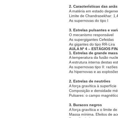
2. Características das anã
A matéria em estado degene
Limite de Chandrasekhar: 1,
As supernovas do tipo I
3. Estrelas pulsantes e var
O mecanismo responsável
As supergigantes Cefeidas
As gigantes do tipo RR-Lira
AULA Nº 4 – ESTÁGIOS F
1. Estrelas de grande mass
A temperatura da fusão nucle
A estrutura interna destas est
As supernovas tipo II: razõe
As hipernovas e as explosões
2. Estrelas de neutrões
A força gravítica à superfície
Composição e densidade mé
Pulsares: o campo magnético
3. Buracos negros
A força gravítica e o limite d
Massa mínima. Efeitos de ac