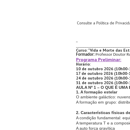
Consulte a Política de Privaci
_______________________________
Curso: "Vida e Morte das Est
Formador:
Professor Doutor
R
Programa Preliminar:
Horário:
10 de outubro 2026 (10h00-
17 de outubro 2026 (10h00-
24 de outubro 2026 (10h00-
31 de outubro 2026 (10h00-
AULA Nº 1 – O QUE É UMA
1. A formação estelar
O ambiente galáctico: nuven
A formação em grupo: distri
2. Características físicas d
A condição fundamental: equil
A temperatura T e a composi
A auto força gravítica