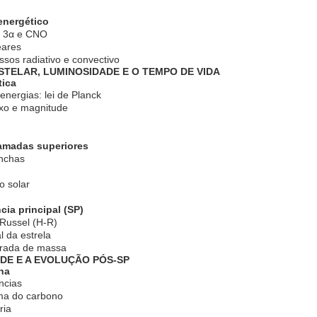
energético
, 3α e CNO
eares
ssos radiativo e convectivo
ESTELAR, LUMINOSIDADE E O TEMPO DE VIDA
tica
 energias: lei de Planck
uxo e magnitude
 camadas superiores
nchas
o solar
cia principal (SP)
Russel (H-R)
l da estrela
erada de massa
DADE E A EVOLUÇÃO PÓS-SP
lha
ncias
ima do carbono
ria