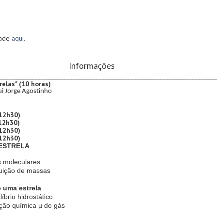
dade
aqui
.
Informações a
_
__________________________________________________________________________
relas" (10 horas)
ui Jorge Agostinho
12h30)
12h30)
12h30)
12h30)
 ESTRELA
s moleculares
buição de massas
e uma estrela
íbrio hidrostático
ção química µ do gás