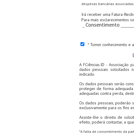
despesas bancárias associadas 
Irá receber uma Fatura-Reci
Para mais esclarecimentos s
Consentimento
_
_______
* Tomei conhecimento e ac
A FCiências.ID - Associação 
dados pessoais solicitados 
indicado.
Os dados pessoais serão cons
proteger de forma adequada e
adequadas contra perda, destr
Os dados pessoais, poderão se
exclusivamente para os fins e
Assiste-lhe o direito de soli
efeito, poderá contactar, a qu
*A falta de consentimento da par