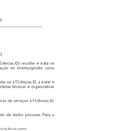
pt
.
________________________
s)
iências.ID) recolhe e trata os
ipação no evento/gestão curso
-se a FCiências.ID, a tratar e
didas técnicas e organizativas
as de serviços à FCiências.ID,
mento de dados pessoais. Para o
scrição no curso.