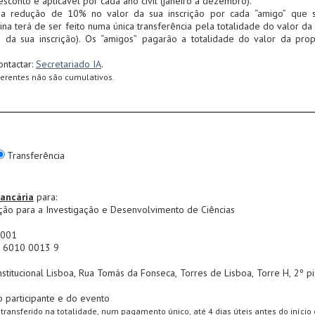
sconto é aplicável por cada ano civil (janeiro a dezembro).
uma redução de 10% no valor da sua inscrição por cada “amigo” que 
a terá de ser feito numa única transferência pela totalidade do valor da 
da sua inscrição). Os “amigos” pagarão a totalidade do valor da prop
ontactar:
Secretariado IA
.
erentes não são cumulativos.
Transferência
ancária
para:
ciação para a Investigação e Desenvolvimento de Ciências
.001
 6010 0013 9
nstitucional Lisboa, Rua Tomás da Fonseca, Torres de Lisboa, Torre H, 2º p
o participante e do evento
 transferido na totalidade, num pagamento único, até 4 dias úteis antes do início