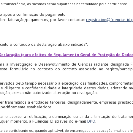
à transferência, as mesmas serão suportadas na totalidade pelo participante.
bo após a confirmação do pagamento.
obre faturação/pagamentos, por favor contactar:
registration@fciencias-id.
___________________________________________________________________________
eito o conteúdo da declaração abaixo indicada*:
Declaração (para efeitos do Regulamento Geral de Proteção de Dado
para a Investigação e Desenvolvimento de Ciências (adiante designada FC
neste formulário no contexto do contrato associado ao registo/partic
ervados pelo tempo necessário à execução das finalidades, comprometendo
 diligente a confidencialidade e integridade destes dados, adotando me
uição, acesso não autorizado, alteração ou divulgação.
r transmitidos a entidades terceiras, designadamente, empresas prestador
specificamente estabelecidos.
citar o acesso, a retificação, a eliminação ou ainda a limitação do trata
alquer momento, a FCiências.ID através do e-mail
DPO
.
te do participante ou, quando aplicável, do encarregado de educação invalida a in