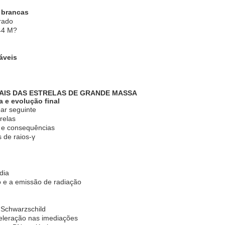
s brancas
rado
44 M
?
iáveis
INAIS DAS ESTRELAS DE GRANDE MASSA
a e evolução final
ar seguinte
relas
s e consequências
 de raios-γ
dia
 e a emissão de radiação
e Schwarzschild
eleração nas imediações